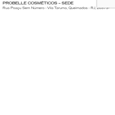
PROBELLE COSMÉTICOS – SEDE
Rua Poaçu Sem Número - Vila Taruma, Queimados - RJ, 26373-
250
ATENDIMENTO AO CONSUMIDOR
(21) 2663- 1173 | 0800-663-1439
Segunda a Quinta-Feira - 7:30 às 17:15h
Sexta-feira - 7:30 às 16:30h
PROBELLE
Produtos
Loja
Sobre
Onde encontrar
Seja um distribuidor