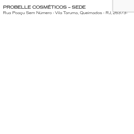
PROBELLE COSMÉTICOS – SEDE
Rua Poaçu Sem Número - Vila Taruma, Queimados - RJ, 26373-
250
ATENDIMENTO AO CONSUMIDOR
(21) 2663- 1173 | 0800-663-1439
Segunda a Quinta-Feira - 7:30 às 17:15h
Sexta-feira - 7:30 às 16:30h
PROBELLE
Productos
La empresa
Donde encontrar
Ser un distribuidor
Blog