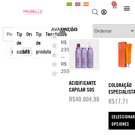
0
AVALIAÇÃO
PREÇO
Tipo
Cronograma
Tipo
Tonalidade
de
de
R$
235
AMPOLAS
cabelo
×
produto
—
R$
255
ACIDIFICANTE
COLORAÇÃO
CAPILAR SOS
ESPECIALIST
R$
40.004,00
R$
17,71
SELECCIONAR
OPCIONES