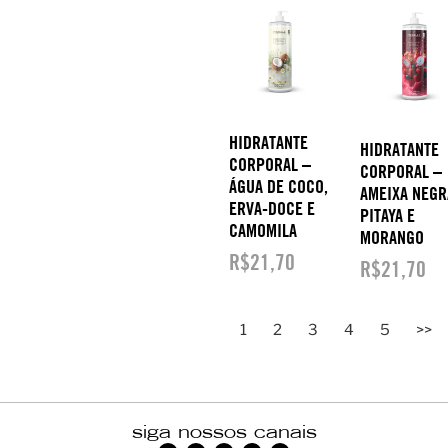
HIDRATANTE
HIDRATANTE
CORPORAL –
CORPORAL –
ÁGUA DE COCO,
AMEIXA NEGR
ERVA-DOCE E
PITAYA E
CAMOMILA
MORANGO
R$
21,70
R$
21,70
1
2
3
4
5
>>
siga nossos canais