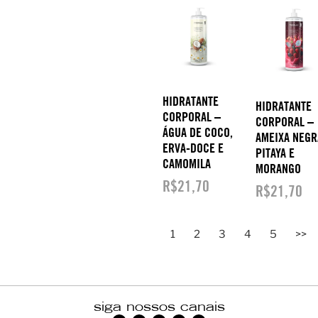
HIDRATANTE
HIDRATANTE
CORPORAL –
CORPORAL –
ÁGUA DE COCO,
AMEIXA NEGR
ERVA-DOCE E
PITAYA E
CAMOMILA
MORANGO
R$
21,70
R$
21,70
1
2
3
4
5
>>
siga nossos canais