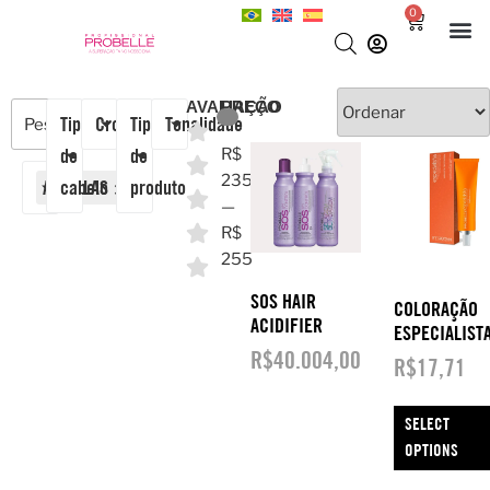
0
AVALIAÇÃO
PREÇO
Tipo
Cronograma
Tipo
Tonalidade
de
de
R$
235
AMPOLAS
cabelo
×
produto
—
R$
255
SOS HAIR
COLORAÇÃO
ACIDIFIER
ESPECIALIST
R$
40.004,00
R$
17,71
SELECT
OPTIONS