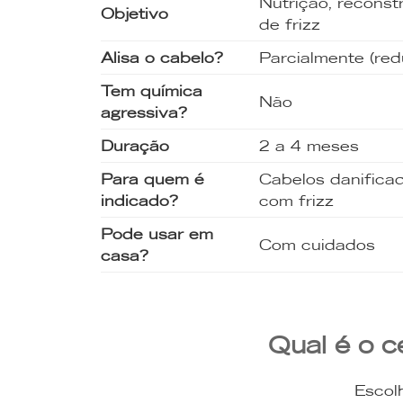
Nutrição, reconst
Objetivo
de frizz
Alisa o cabelo?
Parcialmente (red
Tem química
Não
agressiva?
Duração
2 a 4 meses
Para quem é
Cabelos danifica
indicado?
com frizz
Pode usar em
Com cuidados
casa?
Qual é o c
Escol