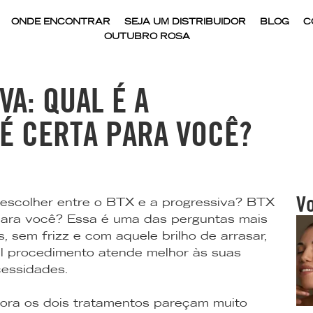
ONDE ENCONTRAR
SEJA UM DISTRIBUIDOR
BLOG
C
OUTUBRO ROSA
VA: QUAL É A
 É CERTA PARA VOCÊ?
V
 escolher entre o BTX e a progressiva? BTX
 para você? Essa é uma das perguntas mais
 sem frizz e com aquele brilho de arrasar,
 procedimento atende melhor às suas
essidades.
bora os dois tratamentos pareçam muito