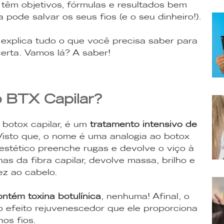
s têm objetivos, fórmulas e resultados bem
 pode salvar os seus fios (e o seu dinheiro!).
 explica tudo o que você precisa saber para
certa. Vamos lá? A saber!
o BTX Capilar?
botox capilar, é um
tratamento intensivo de
Visto que, o nome é uma analogia ao botox
estético preenche rugas e devolve o viço à
as da fibra capilar, devolve massa, brilho e
ez ao cabelo.
ntém toxina botulínica
, nenhuma! Afinal, o
 efeito rejuvenescedor que ele proporciona
nos fios.