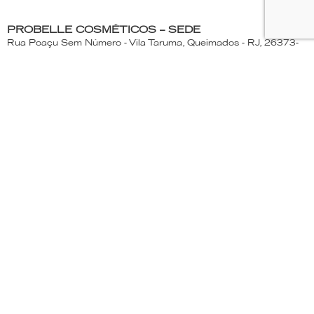
PROBELLE COSMÉTICOS – SEDE
Rua Poaçu Sem Número - Vila Taruma, Queimados - RJ, 26373-
250
ATENDIMENTO AO CONSUMIDOR
(21) 2663- 1173 | 0800-663-1439
Segunda a Quinta-Feira - 7:30 às 17:15h
Sexta-feira - 7:30 às 16:30h
PROBELLE
Produtos
Loja
Sobre
Onde encontrar