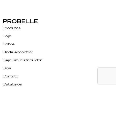
PROBELLE
Produtos
Loja
Sobre
Onde encontrar
Seja um distribuidor
Blog
Contato
Catálogos
OUTUBRO ROSA
Relatório de transparência
PRECISA DE AJUDA?
Fale conosco