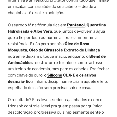
intensiva e um escudo protetor contra tudo que insiste
em acabar com a saúde do seu cabelo — desde a
chapinha até o sol e a poluição.
O segredo tá na fórmula rica em
Pantenol
, Queratina
Hidrolisada e Aloe Vera
, que juntos devolvem a água
que o fio perdeu, restauram a fibra e aumentam a
resistência. E não para por aí: o
Óleo de Rosa
Mosqueta, Óleo de Girassol e Extrato de Linhaça
nutrem e deixam o toque macio, enquanto o
Blend de
Aminoácidos
reestrutura e fortalece como se fosse
um treino de academia, mas para os cabelos. Pra fechar
com chave de ouro, o
Silicone
CLX-E e os ativos
desmaia-fio
alinham, disciplinam e criam aquele efeito
espelhado de salão sem precisar sair de casa.
O resultado? Fios leves, sedosos, alinhados e com o
frizz sob controle. Ideal pra quem passa por química,
descoloração, progressiva ou simplesmente sente o