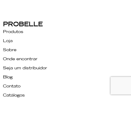
PROBELLE
Produtos
Loja
Sobre
Onde encontrar
Seja um distribuidor
Blog
Contato
Catálogos
OUTUBRO ROSA
Relatório de transparência
PRECISA DE AJUDA?
Fale conosco