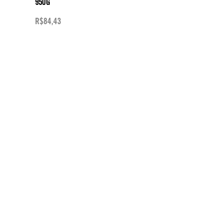
950G
R$
84,43