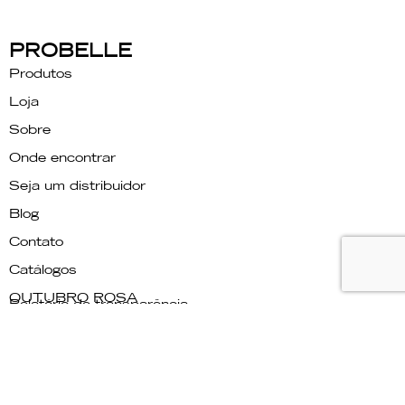
PROBELLE
Produtos
Loja
Sobre
Onde encontrar
Seja um distribuidor
Blog
Contato
Catálogos
OUTUBRO ROSA
Relatório de transparência
PRECISA DE AJUDA?
Fale conosco
Companhia