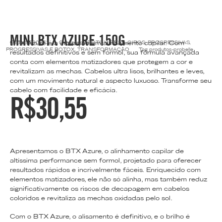
MINI BTX AZURE 150G
BTX Azure é a inovação em alinhamento capilar. Com
Código
P00073
Categorias
BOTOX
,
BTX
,
LOIROS
,
PROGRESSIVAS
,
PROGRESSIVAS E BOTOX
,
TRANSFORMAÇÃO
Tag
produtos-probelle
resultados definitivos e sem formol, sua fórmula avançada
conta com elementos matizadores que protegem a cor e
revitalizam as mechas. Cabelos ultra lisos, brilhantes e leves,
com um movimento natural e aspecto luxuoso. Transforme seu
cabelo com facilidade e eficácia.
R$
30,55
Apresentamos o BTX Azure, o alinhamento capilar de
altíssima performance sem formol, projetado para oferecer
resultados rápidos e incrivelmente fáceis. Enriquecido com
elementos matizadores, ele não só alinha, mas também reduz
significativamente os riscos de decapagem em cabelos
coloridos e revitaliza as mechas oxidadas pelo sol.
Com o BTX Azure, o alisamento é definitivo, e o brilho é