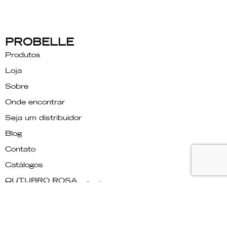
PROBELLE
Produtos
Loja
Sobre
Onde encontrar
Seja um distribuidor
Blog
Contato
Catálogos
OUTUBRO ROSA
Relatório de transparência
PRECISA DE AJUDA?
Fale conosco