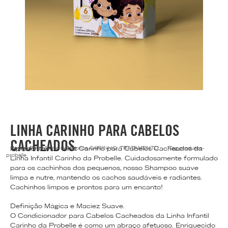
LINHA CARINHO PARA CABELOS
CACHEADOS
Apresentamos o Kit Carinho para Cabelos Cacheados da
Código
P01949
Categorias
CARINHO
,
TRATAMENTO
Tag
produtos-
probelle
Linha Infantil Carinho da Probelle. Cuidadosamente formulado
para os cachinhos dos pequenos, nosso Shampoo suave
limpa e nutre, mantendo os cachos saudáveis e radiantes.
Cachinhos limpos e prontos para um encanto!
Definição Mágica e Maciez Suave.
O Condicionador para Cabelos Cacheados da Linha Infantil
Carinho da Probelle é como um abraço afetuoso. Enriquecido