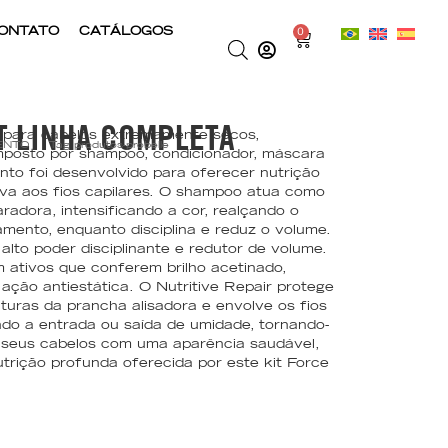
ONTATO
CATÁLOGOS
0
T LINHA COMPLETA
o para cabelos extremamente secos,
ENTO
Tag
produtos-probelle
omposto por shampoo, condicionador, máscara
unto foi desenvolvido para oferecer nutrição
iva aos fios capilares. O shampoo atua como
radora, intensificando a cor, realçando o
amento, enquanto disciplina e reduz o volume.
alto poder disciplinante e redutor de volume.
 ativos que conferem brilho acetinado,
 ação antiestática. O Nutritive Repair protege
turas da prancha alisadora e envolve os fios
ndo a entrada ou saída de umidade, tornando-
xe seus cabelos com uma aparência saudável,
utrição profunda oferecida por este kit Force