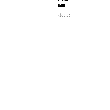
150G
3
R$
33,35