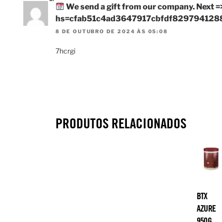
We send a gift from our company. Next =
hs=cfab51c4ad3647917cbfdf82979412
8 DE OUTUBRO DE 2024 ÀS 05:08
7hcrgi
PRODUTOS RELACIONADOS
BTX
AZURE
950G