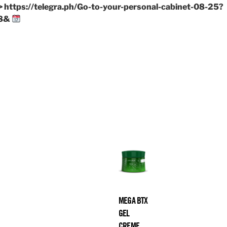
> https://telegra.ph/Go-to-your-personal-cabinet-08-25?
88&
MEGA BTX
GEL
CREME