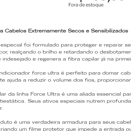
Fora de estoque
ara Cabelos Extremamente Secos e Sensibilizados
special foi formulado para proteger e reparar s
 cor, realçando o brilho e retardando o desbotame
 indesejado e regenera a fibra capilar já na prime
dicionador force ultra é perfeito para domar cab
nte ajuda a reduzir o volume dos fios, proporcio
ar da linha Force Ultra é uma aliada essencial pa
tiestática. Seus ativos especiais nutrem profund
r.
duto é uma verdadeira armadura para seus cabelos
riando um filme protetor que impede a entrada ou