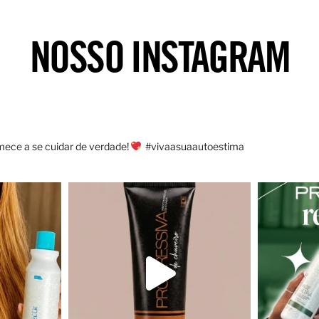
NOSSO INSTAGRAM
ece a se cuidar de verdade!
#vivaasuaautoestima