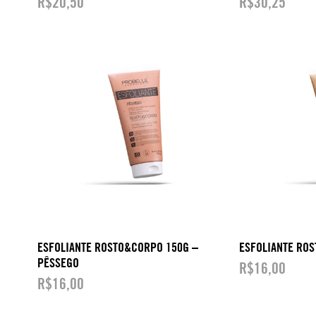
R$
20,50
R$
30,25
ESFOLIANTE ROSTO&CORPO 150G –
ESFOLIANTE ROS
PÊSSEGO
R$
16,00
R$
16,00