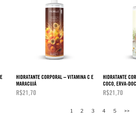
E
HIDRATANTE CORPORAL – VITAMINA C E
HIDRATANTE COR
MARACUJÁ
COCO, ERVA-DO
R$
21,70
R$
21,70
1
2
3
4
5
>>