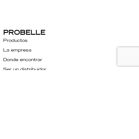
PROBELLE
Productos
La empresa
Donde encontrar
Ser un distribuidor
Blog
Contacto
Catálogos
Relatório de transparência
PRECISA DE AJUDA?
Hable con nosotros
Companhia