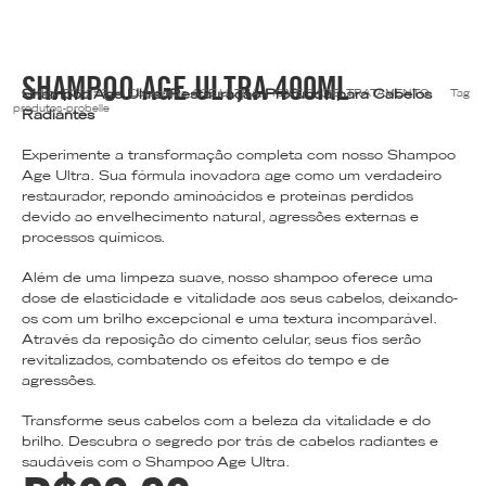
SHAMPOO AGE ULTRA 400ML
Shampoo Age Ultra: Restauração Profunda para Cabelos
Código
P02253
Categorias
AGE ULTRA
,
HOME CARE
,
TRATAMENTO
Tag
produtos-probelle
Radiantes
Experimente a transformação completa com nosso Shampoo
Age Ultra. Sua fórmula inovadora age como um verdadeiro
restaurador, repondo aminoácidos e proteínas perdidos
devido ao envelhecimento natural, agressões externas e
processos químicos.
Além de uma limpeza suave, nosso shampoo oferece uma
dose de elasticidade e vitalidade aos seus cabelos, deixando-
os com um brilho excepcional e uma textura incomparável.
Através da reposição do cimento celular, seus fios serão
revitalizados, combatendo os efeitos do tempo e de
agressões.
Transforme seus cabelos com a beleza da vitalidade e do
brilho. Descubra o segredo por trás de cabelos radiantes e
saudáveis com o Shampoo Age Ultra.