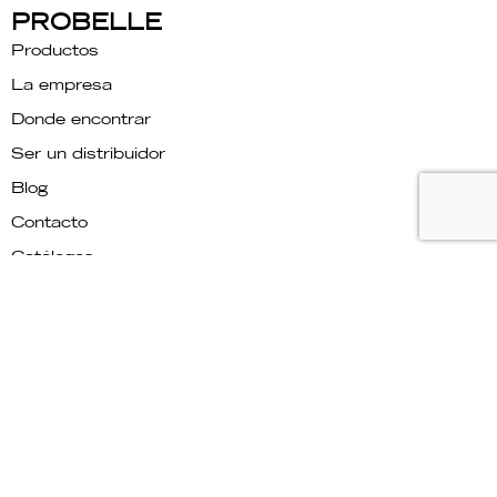
PROBELLE
Productos
La empresa
Donde encontrar
Ser un distribuidor
Blog
Contacto
Catálogos
Relatório de transparência
PRECISA DE AJUDA?
Hable con nosotros
Companhia
LISTA EXCLUSIVA
Receba descontos e novidades em primeira mão.