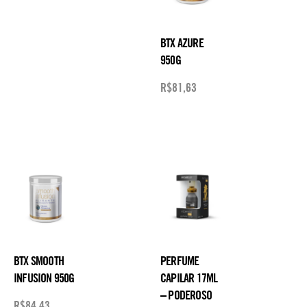
BTX AZURE
950G
R$
81,63
BTX SMOOTH
PERFUME
INFUSION 950G
CAPILAR 17ML
– PODEROSO
R$
84,43