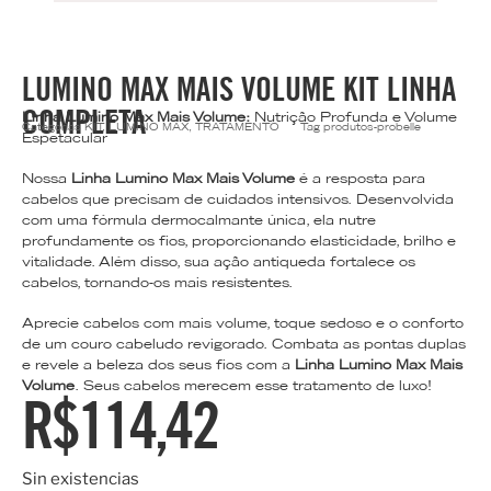
LUMINO MAX MAIS VOLUME KIT LINHA
COMPLETA
Linha Lumino Max Mais Volume:
Nutrição Profunda e Volume
Categorias
KIT
,
LUMINO MAX
,
TRATAMENTO
Tag
produtos-probelle
Espetacular
Nossa
Linha Lumino Max Mais Volume
é a resposta para
cabelos que precisam de cuidados intensivos. Desenvolvida
com uma fórmula dermocalmante única, ela nutre
profundamente os fios, proporcionando elasticidade, brilho e
vitalidade. Além disso, sua ação antiqueda fortalece os
cabelos, tornando-os mais resistentes.
Aprecie cabelos com mais volume, toque sedoso e o conforto
de um couro cabeludo revigorado. Combata as pontas duplas
e revele a beleza dos seus fios com a
Linha Lumino Max Mais
Volume
. Seus cabelos merecem esse tratamento de luxo!
R$
114,42
Sin existencias