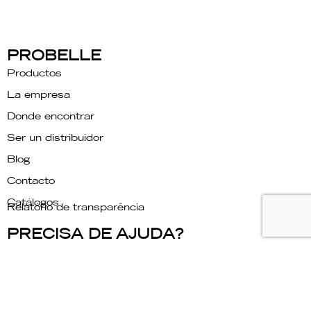
PROBELLE
Productos
La empresa
Donde encontrar
Ser un distribuidor
Blog
Contacto
Catálogos
Relatório de transparência
PRECISA DE AJUDA?
Hable con nosotros
Companhia
LISTA EXCLUSIVA