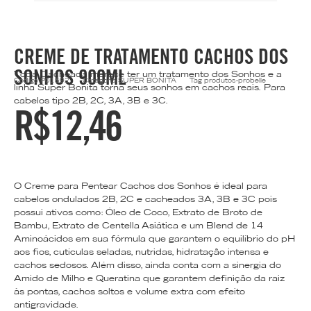
CREME DE TRATAMENTO CACHOS DOS
SONHOS 900ML
Toda Cacheada merece ter um tratamento dos Sonhos e a
Código
P01592
Categoria
SUPER BONITA
Tag
produtos-probelle
linha Super Bonita torna seus sonhos em cachos reais. Para
cabelos tipo 2B, 2C, 3A, 3B e 3C.
R$
12,46
O Creme para Pentear Cachos dos Sonhos é ideal para
cabelos ondulados 2B, 2C e cacheados 3A, 3B e 3C pois
possui ativos como: Óleo de Coco, Extrato de Broto de
Bambu, Extrato de Centella Asiática e um Blend de 14
Aminoácidos em sua fórmula que garantem o equilíbrio do pH
aos fios, cutículas seladas, nutridas, hidratação intensa e
cachos sedosos. Além disso, ainda conta com a sinergia do
Amido de Milho e Queratina que garantem definição da raiz
às pontas, cachos soltos e volume extra com efeito
antigravidade.