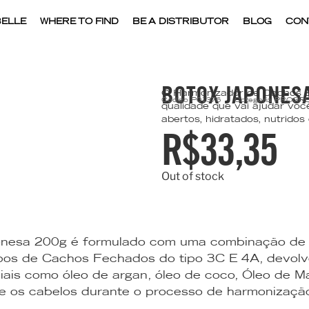
ELLE
WHERE TO FIND
BE A DISTRIBUTOR
BLOG
CON
BOTOX JAPONES
O Harmonizador de Cachos B
Código
P01376
Categoria
PROGRE
qualidade que vai ajudar vo
abertos, hidratados, nutridos
R$
33,35
Out of stock
nesa 200g é formulado com uma combinação de i
pos de Cachos Fechados do tipo 3C E 4A, devolv
iais como óleo de argan, ó
leo de coco, Óleo de M
e os cabelos durante o processo de harmonização