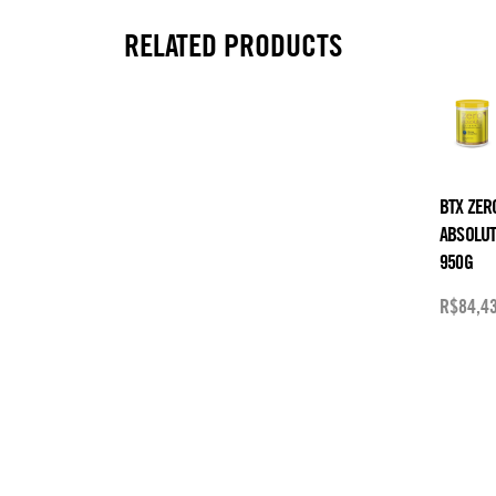
RELATED PRODUCTS
BTX ZER
ABSOLU
950G
R$
84,4