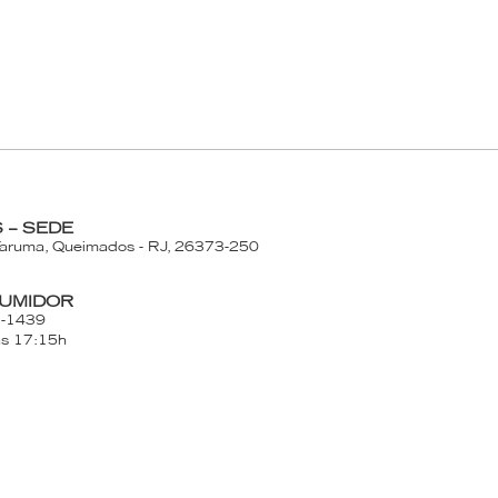
 – SEDE
Taruma, Queimados - RJ, 26373-250
UMIDOR
3-1439
às 17:15h