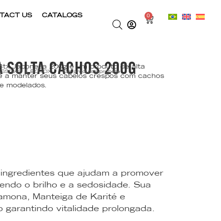
TACT US
CATALOGS
0
A SOLTA CACHOS 200G
tx Japonesa 200g é um produto de alta
SSIVAS E BOTOX
Tag
produtos-probelle
cê a manter seus cabelos crespos com cachos
 e modelados.
ngredientes que ajudam a promover
endo o brilho e a sedosidade. Sua
amona, Manteiga de Karité e
 garantindo vitalidade prolongada.