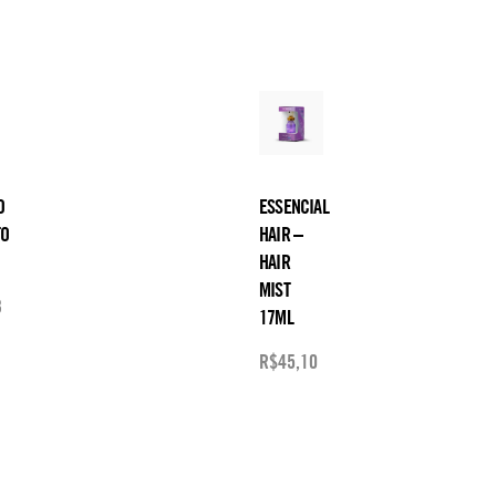
O
ESSENCIAL
TO
HAIR –
HAIR
MIST
3
17ML
R$
45,10