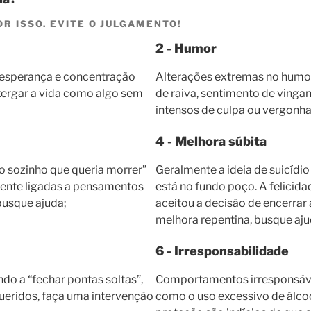
R ISSO. EVITE O JULGAMENTO!
2 - Humor
esperança e concentração
Alterações extremas no humor
xergar a vida como algo sem
de raiva, sentimento de vingan
intensos de culpa ou vergonha 
4 - Melhora súbita
ão sozinho que queria morrer”
Geralmente a ideia de suicídi
amente ligadas a pensamentos
está no fundo poço. A felicida
busque ajuda;
aceitou a decisão de encerrar
melhora repentina, busque aj
6 - Irresponsabilidade
o a “fechar pontas soltas”,
Comportamentos irresponsávei
 queridos, faça uma intervenção
como o uso excessivo de álco