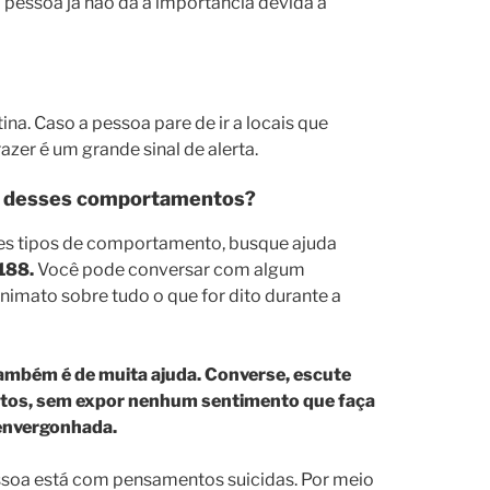
a pessoa já não dá a importância devida a
a. Caso a pessoa pare de ir a locais que
zer é um grande sinal de alerta.
um desses comportamentos?
ses tipos de comportamento, busque ajuda
188.
Você pode conversar com algum
nimato sobre tudo o que for dito durante a
ambém é de muita ajuda.
Converse, escute
ntos, sem expor nenhum sentimento que faça
 envergonhada.
essoa está com pensamentos suicidas. Por meio