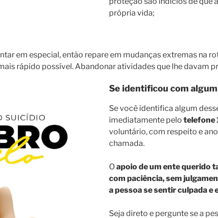
proteção são indícios de que 
própria vida;
ar em especial, então repare em mudanças extremas na rotin
ais rápido possível. Abandonar atividades que lhe davam pra
Se identificou com alg
Se você identifica algum des
imediatamente pelo
telefone 
voluntário, com respeito e ano
chamada.
O
apoio de um ente querido t
com paciência, sem julgame
a pessoa se sentir culpada e
Seja direto e pergunte se a p