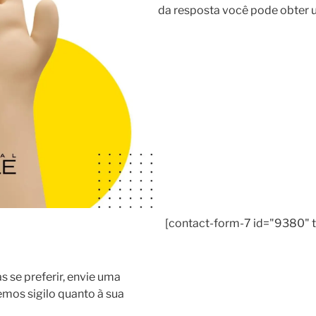
da resposta você pode obter um
[contact-form-7 id="9380" t
s se preferir, envie uma
mos sigilo quanto à sua