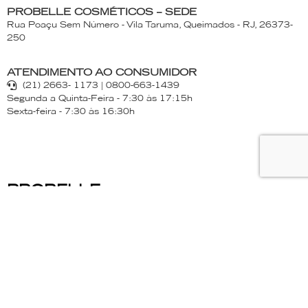
PROBELLE COSMÉTICOS – SEDE
Rua Poaçu Sem Número - Vila Taruma, Queimados - RJ, 26373-
250
ATENDIMENTO AO CONSUMIDOR
(21) 2663- 1173 | 0800-663-1439
Segunda a Quinta-Feira - 7:30 às 17:15h
Sexta-feira - 7:30 às 16:30h
PROBELLE
Productos
La empresa
Donde encontrar
Ser un distribuidor
Blog