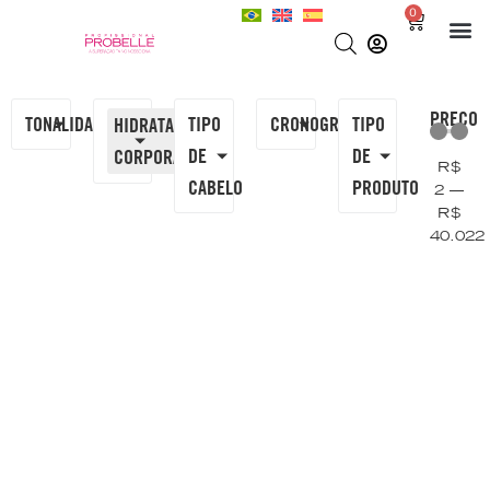
0
PREÇO
TONALIDADE
TIPO
CRONOGRAMA
TIPO
HIDRATANTE
DE
DE
CORPORAL
×
R$
CABELO
PRODUTO
2
—
R$
40.022